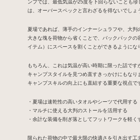
ンプでは、最低気温が25度を下回らないことも
は、オーバースペックと言わざるを得ないでしょ
夏場であれば、薄手のインナーシュラフや、大判
大きな塊を荷物から省くことで、バックパックの
イテム）にスペースを割くことができるようにな
もちろん、これは気温が高い時期に限った話です
キャンプスタイルを見つめ直すきっかけにもなり
キャンプスキルの向上にも直結する重要な視点で
・夏場は速乾性の高いタオルやシーツで代用する
・マルチに使える大判のストールを活用する
・余計な装備を削ぎ落としてフットワークを軽く
限られた荷物の中で最大限の快適さを引き出す工